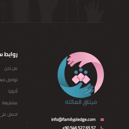
روابط س
من نحن
تواصل معن
أخبارنا
مشاريعنا
احصل على 
info@familypledge.com
+90 546 527 65 57