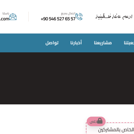
اتصال سريع
راسلنا
ادعم عائلة فلسطينية
e.com
+90 546 527 65 57
بتنا
مشاريعنا
أخبارنا
تواصل
خاص
لخاص بالمشتركين