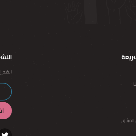
ريعة
النشر
انضم إل
ا
الميثاق